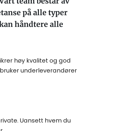
årt team består av
anse på alle typer
kan håndtere alle
ikrer høy kvalitet og god
bruker underleverandører
 private. Uansett hvem du
r.