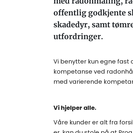
med radonmåling, rad
offentlig godkjente 
skadedyr, samt tømre
utfordringer.
Vi benytter kun egne fast a
kompetanse ved radonhånd
med varierende kompeta
Vi hjelper alle.
Våre kunder er alt fra fors
er, kan du stole på at Prog