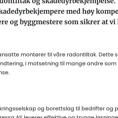
ontiltak og skadedyrbekjempelse. V
skadedyrbekjempere med høy kompet
re og byggmestere som sikrer at vi 
nsatte montører til våre radontiltak. Dette s
tering, i motsetning til mange andre som 
nse.
ikringsselskap og borettslag til bedrifter og
ressa AS leverer effektive og trygge løsninge