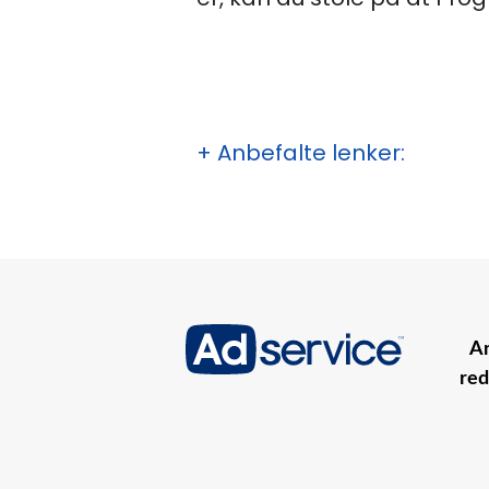
+ Anbefalte lenker:
An
red