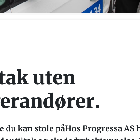
tak uten
erandører.
e du kan stole påHos Progressa AS h