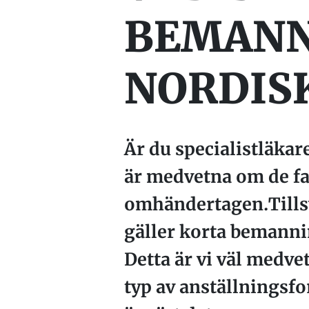
BEMANN
NORDIS
Är du specialistläkare
är medvetna om de fak
omhändertagen.Tillsv
gäller korta bemanni
Detta är vi väl medve
typ av anställningsfo