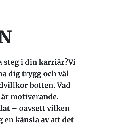
EN
a steg i din karriär?Vi
a dig trygg och väl
villkor botten. Vad
 är motiverande.
dat – oavsett vilken
 en känsla av att det