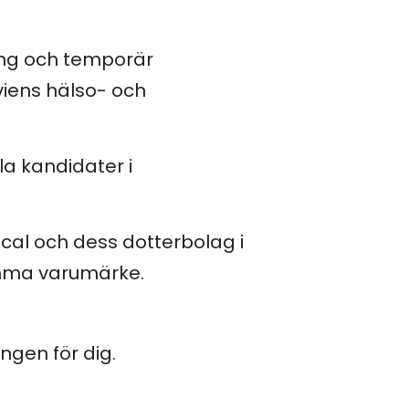
ing och temporär
iens hälso- och
la kandidater i
al och dess dotterbolag i
amma varumärke.
ngen för dig.