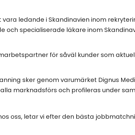
t vara ledande i Skandinavien inom rekryter
e och specialiserade läkare inom Skandinav
amarbetspartner för såväl kunder som aktuel
anning sker genom varumärket Dignus Medic
m alla marknadsförs och profileras under s
hos oss, letar vi efter den bästa jobbmatchni