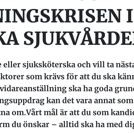
INGSKRISEN I
KA SJUKVÅRD
 eller sjuksköterska och vill ta näst
torer som krävs för att du ska känn
idareanställning ska ha goda grund
ngsuppdrag kan det vara annat som
tna om.Vårt mål är att du som kandi
rm du önskar – alltid ska ha med dig