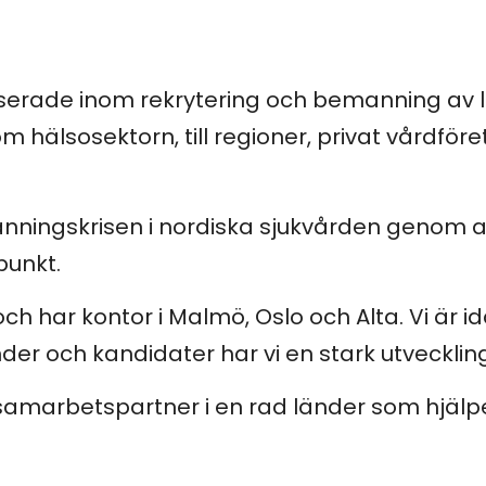
iserade inom rekrytering och bemanning av lä
 hälsosektorn, till regioner, privat vårdför
emanningskrisen i nordiska sjukvården genom 
punkt.
h har kontor i Malmö, Oslo och Alta. Vi är i
kunder och kandidater har vi en stark utvecklin
amarbetspartner i en rad länder som hjälper 