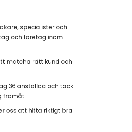
kare, specialister och
etag och företag inom
att matcha rätt kund och
dag 36 anställda och tack
g framåt.
oss att hitta riktigt bra